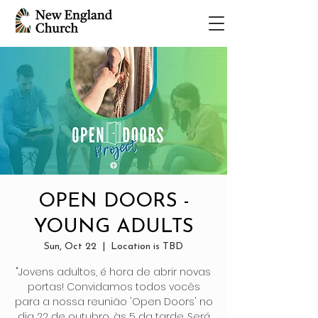
OPEN DOORS -
YOUNG ADULTS
Sun, Oct 22
  |  
Location is TBD
"Jovens adultos, é hora de abrir novas
portas! Convidamos todos vocês
para a nossa reunião 'Open Doors' no
dia 22 de outubro, às 5 da tarde. Será