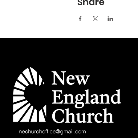
Share
nechurchoffice@gmail.com