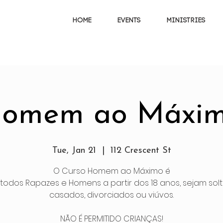
HOME
EVENTS
MINISTRIES
omem ao Máxi
Tue, Jan 21
  |  
112 Crescent St
O Curso Homem ao Máximo é
todos Rapazes e Homens a partir dos 18 anos, sejam solte
casados, divorciados ou viúvos.
NÃO É PERMITIDO CRIANÇAS!