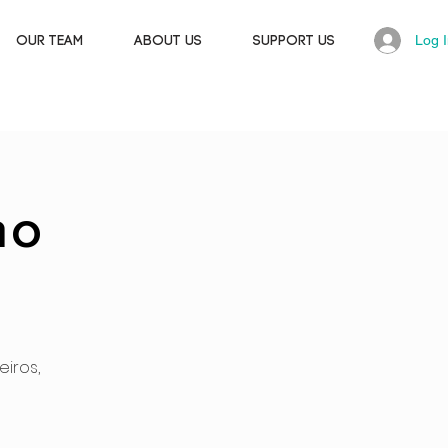
Log 
OUR TEAM
ABOUT US
SUPPORT US
mo
iros,