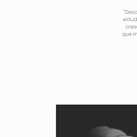
"Desc
estud
cres
que m