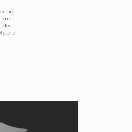
róximo
ada de
dades
l para