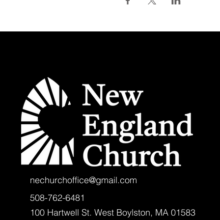
nechurchoffice@gmail.com
508-762-6481
100 Hartwell St. West Boylston, MA 01583