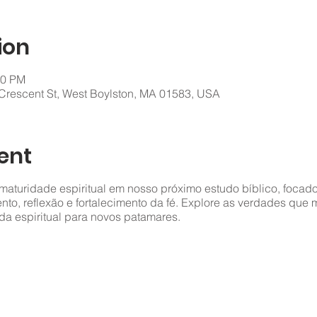
ion
00 PM
rescent St, West Boylston, MA 01583, USA
ent
aturidade espiritual em nosso próximo estudo bíblico, focado
nto, reflexão e fortalecimento da fé. Explore as verdades que
da espiritual para novos patamares.