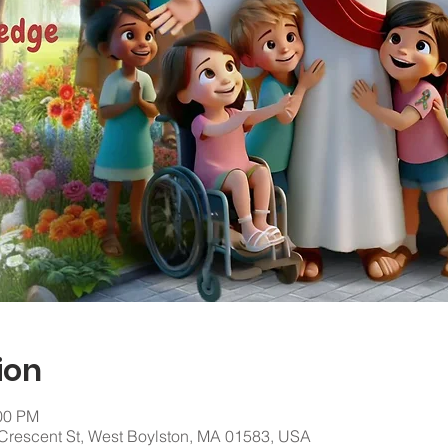
ion
:00 PM
rescent St, West Boylston, MA 01583, USA