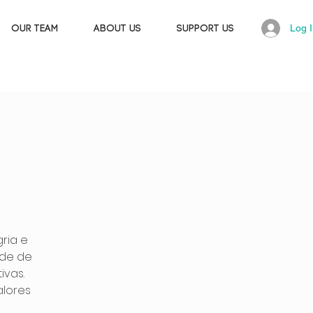
Log 
OUR TEAM
ABOUT US
SUPPORT US
ria e
rde de
ivas.
alores