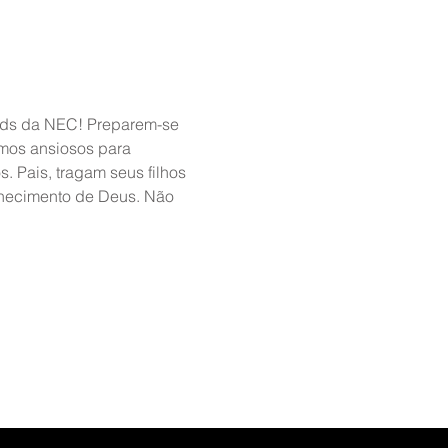
ids da NEC! Preparem-se 
amos ansiosos para 
 Pais, tragam seus filhos 
nhecimento de Deus. Não 