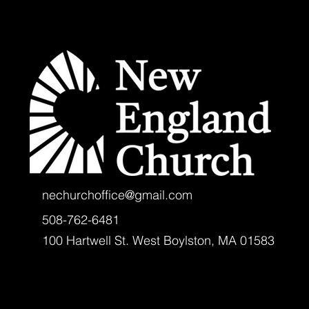
nechurchoffice@gmail.com
508-762-6481
100 Hartwell St. West Boylston, MA 01583