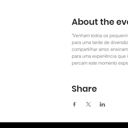
About the ev
"Venham todos os pequenin
para uma tarde de diversão,
compartilhar amor, ensinam
para uma experiência que i
percam este momento espec
Share