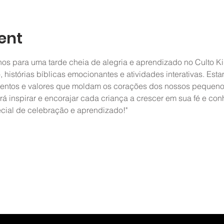
ent
os para uma tarde cheia de alegria e aprendizado no Culto K
 histórias bíblicas emocionantes e atividades interativas. Est
entos e valores que moldam os corações dos nossos pequenos.
rá inspirar e encorajar cada criança a crescer em sua fé e co
ial de celebração e aprendizado!"