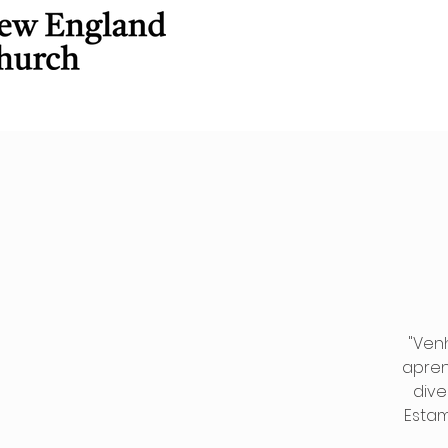
"Ven
apren
dive
Estam