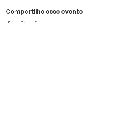
Compartilhe esse evento
nechurchoffice@gmail.com
508-762-6481
100 Hartwell St. West Boylston, MA
01583