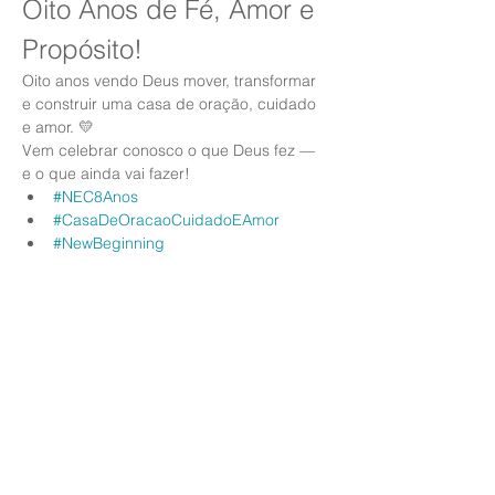
Oito Anos de Fé, Amor e 
Propósito!
Oito anos vendo Deus mover, transformar 
e construir uma casa de oração, cuidado 
e amor. 💛
Vem celebrar conosco o que Deus fez — 
e o que ainda vai fazer!
#NEC8Anos
#CasaDeOracaoCuidadoEAmor
#NewBeginning
Compartilhe esse evento