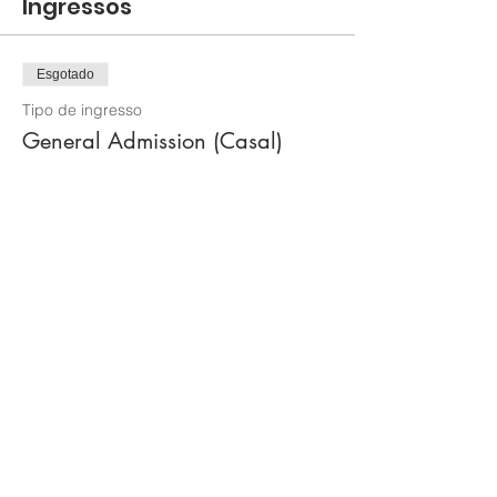
Ingressos
Esgotado
Tipo de ingresso
General Admission (Casal)
Preço
US$ 110,00
Esse evento está esgotado.
Compartilhe esse evento